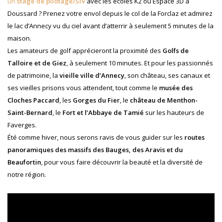
un
stage de pilotage/SIV
avec les écoles K2 ou Espace 3D à
Doussard ? Prenez votre envol depuis le col de la Forclaz et admirez
le lac d’Annecy vu du ciel avant d’atterrir à seulement 5 minutes de la
maison.
Les amateurs de golf apprécieront la proximité des
Golfs de
Talloire et de Giez
, à seulement 10 minutes. Et pour les passionnés
de patrimoine, la
vieille ville d’Annecy
, son château, ses canaux et
ses vieilles prisons vous attendent, tout comme le
musée des
Cloches Paccard
, les
Gorges du Fier
, le
château de Menthon-
Saint-Bernard
, le
Fort et l’Abbaye de Tamié
sur les hauteurs de
Faverges.
Été comme hiver, nous serons ravis de vous guider sur les
routes
panoramiques des massifs des Bauges, des Aravis et du
Beaufortin
, pour vous faire découvrir la beauté et la diversité de
notre région.