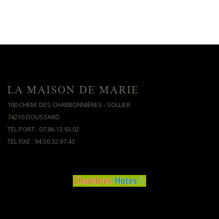
LA MAISON DE MARIE
100 CHEM. DES CHARBONNIÈRES - SOLLIER
74210 DOUSSARD
TÉL PORT : 07.86.13.93.02
TÉL FIXE : 04.50.32.97.43