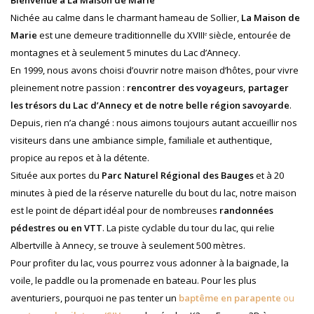
Bienvenue à La Maison de Marie
Nichée au calme dans le charmant hameau de Sollier,
La Maison de
Marie
est une demeure traditionnelle du XVIIIᵉ siècle, entourée de
montagnes et à seulement 5 minutes du Lac d’Annecy.
En 1999, nous avons choisi d’ouvrir notre maison d’hôtes, pour vivre
pleinement notre passion :
rencontrer des voyageurs, partager
les trésors du Lac d’Annecy et de notre belle région savoyarde
.
Depuis, rien n’a changé : nous aimons toujours autant accueillir nos
visiteurs dans une ambiance simple, familiale et authentique,
propice au repos et à la détente.
Située aux portes du
Parc Naturel Régional des Bauges
et à 20
minutes à pied de la réserve naturelle du bout du lac, notre maison
est le point de départ idéal pour de nombreuses
randonnées
pédestres ou en VTT
. La piste cyclable du tour du lac, qui relie
Albertville à Annecy, se trouve à seulement 500 mètres.
Pour profiter du lac, vous pourrez vous adonner à la baignade, la
voile, le paddle ou la promenade en bateau. Pour les plus
aventuriers, pourquoi ne pas tenter un
baptême en parapente
ou